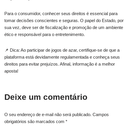
Para o consumidor, conhecer seus direitos é essencial para
tomar decisões conscientes e seguras. O papel do Estado, por
sua vez, deve ser de fiscalização e promoção de um ambiente
ético e responsável para o entretenimento.
📌 Dica: Ao participar de jogos de azar, certifique-se de que a
plataforma está devidamente regulamentada e conheça seus
direitos para evitar prejuízos. Afinal, informação é a melhor
aposta!
Deixe um comentário
O seu endereço de e-mail não será publicado.
Campos
obrigatórios são marcados com
*