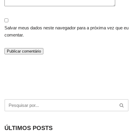
Salvar meus dados neste navegador para a próxima vez que eu
comentar.
ÚLTIMOS POSTS