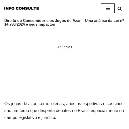
Pular
Direito do Consumidor e os Jogos de Azar – Uma análise da Lei nº
para
14.790/2024 e seus impactos
o
conteúdo
Anúncios
Os jogos de azar, como loterias, apostas esportivas e cassinos,
são um tema que desperta debates no Brasil, especialmente no
campo legislativo e jurídico.