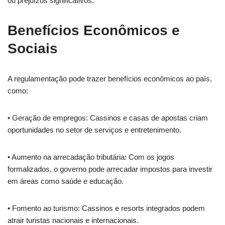
ou prejuízos significativos.
Benefícios Econômicos e
Sociais
A regulamentação pode trazer benefícios econômicos ao país,
como:
• Geração de empregos: Cassinos e casas de apostas criam
oportunidades no setor de serviços e entretenimento.
• Aumento na arrecadação tributária: Com os jogos
formalizados, o governo pode arrecadar impostos para investir
em áreas como saúde e educação.
• Fomento ao turismo: Cassinos e resorts integrados podem
atrair turistas nacionais e internacionais.