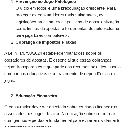
Prevenção ao Jogo Patológico
O vício em jogos é uma preocupação crescente. Para
proteger os consumidores mais vulneráveis, as
legislações precisam exigir políticas de conscientização,
como limites de apostas e ferramentas de autoexclusão
para jogadores compulsivos.
Cobrança de Impostos e Taxas
A Lei nº 14.790/2024 estabelece tributações sobre os
operadores de apostas. É essencial que essas cobranças
sejam transparentes e que parte dos recursos seja destinada a
campanhas educativas e ao tratamento de dependência em
jogos.
Educação Financeira
O consumidor deve ser orientado sobre os riscos financeiros
associados aos jogos de azar. A educação sobre como lidar
com ganhos e perdas é fundamental para evitar endividamento