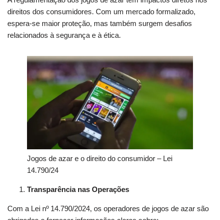
direitos dos consumidores. Com um mercado formalizado,
espera-se maior proteção, mas também surgem desafios
relacionados à segurança e à ética.
Jogos de azar e o direito do consumidor – Lei
14.790/24
Transparência nas Operações
Com a Lei nº 14.790/2024, os operadores de jogos de azar são