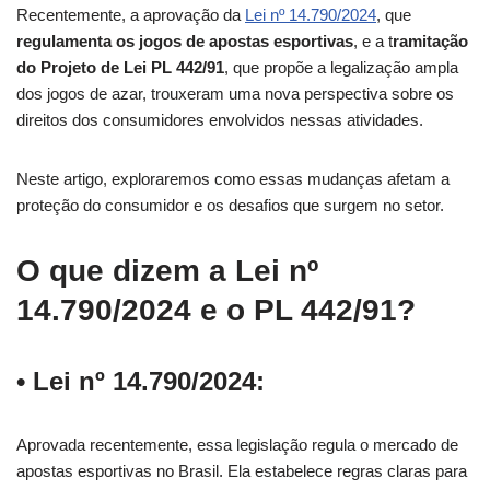
Recentemente, a aprovação da
Lei nº 14.790/2024
, que
regulamenta os jogos de apostas esportivas
, e a t
ramitação
do Projeto de Lei PL 442/91
, que propõe a legalização ampla
dos jogos de azar, trouxeram uma nova perspectiva sobre os
direitos dos consumidores envolvidos nessas atividades.
Neste artigo, exploraremos como essas mudanças afetam a
proteção do consumidor e os desafios que surgem no setor.
O que dizem a Lei nº
14.790/2024 e o PL 442/91?
• Lei nº 14.790/2024:
Aprovada recentemente, essa legislação regula o mercado de
apostas esportivas no Brasil. Ela estabelece regras claras para