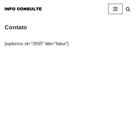
Pular
para
Contato
o
conteúdo
[wpforms id=”3935″ title=”false”]