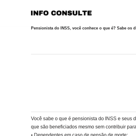
Pular
para
Pensionista do INSS, você conhece o que é? Sabe os d
o
conteúdo
Você sabe o que é pensionista do INSS e seus d
que são beneficiados mesmo sem contribuir par
• Dependentes em caso de pensão de morte;