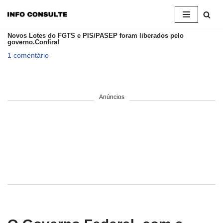
Pular
Novos Lotes do FGTS e PIS/PASEP foram liberados pelo
para
governo.Confira!
o
1 comentário
conteúdo
Anúncios