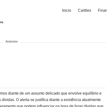
Inicio
Cartões
Fina
ra.
Anúncios
mos diante de um assunto delicado que envolve equilíbrio e
ívidas. O alerta se justifica diante a existência atualmente
agamento que podem influenciar na hora de fazer dívidas que