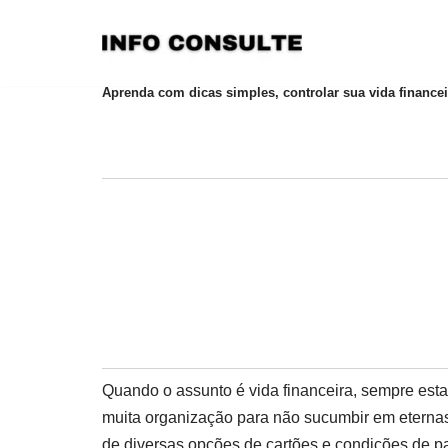
Pular
para
Aprenda com dicas simples, controlar sua vida financei
o
conteúdo
Quando o assunto é vida financeira, sempre esta
muita organização para não sucumbir em eternas d
de diversas opções de cartões e condições de p