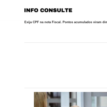
Pular
para
Exija CPF na nota Fiscal. Pontos acumulados viram din
o
conteúdo