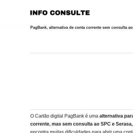
Pular
para
PagBank, alternativa de conta corrente sem consulta a
o
conteúdo
O Cartão digital PagBank é uma
alternativa pa
corrente, mas sem consulta ao SPC e Serasa,
encontra muitas dificuldades para abrir uma cont