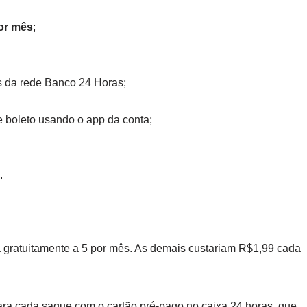
por mês
;
os da rede Banco 24 Horas;
 boleto usando o app da conta;
.
a gratuitamente a 5 por mês. As demais custariam R$1,99 cada
para cada saque com o cartão pré-pago no caixa 24 horas, que