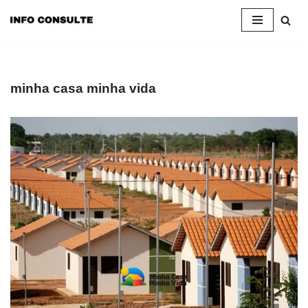
Pular
para
o
conteúdo
minha casa minha vida