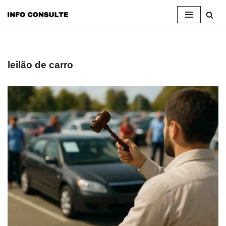
Pular
para
o
conteúdo
leilão de carro