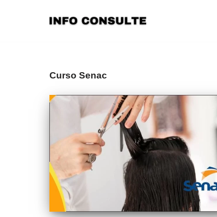
Pular
para
o
conteúdo
Curso Senac